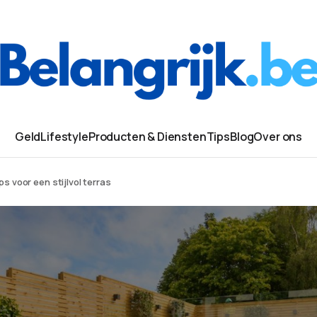
Geld
Lifestyle
Producten & Diensten
Tips
Blog
Over ons
s voor een stijlvol terras